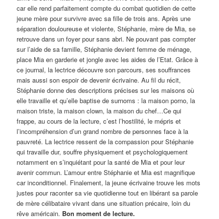
car elle rend parfaitement compte du combat quotidien de cette
jeune mère pour survivre avec sa fille de trois ans. Après une
séparation douloureuse et violente, Stéphanie, mère de Mia, se
retrouve dans un foyer pour sans abri. Ne pouvant pas compter
sur l’aide de sa famille, Stéphanie devient femme de ménage,
place Mia en garderie et jongle avec les aides de l’Etat. Grâce à
ce journal, la lectrice découvre son parcours, ses souffrances
mais aussi son espoir de devenir écrivaine. Au fil du récit,
Stéphanie donne des descriptions précises sur les maisons où
elle travaille et qu’elle baptise de surnoms : la maison porno, la
maison triste, la maison clown, la maison du chef…Ce qui
frappe, au cours de la lecture, c’est l’hostilité, le mépris et
l’incompréhension d’un grand nombre de personnes face à la
pauvreté. La lectrice ressent de la compassion pour Stéphanie
qui travaille dur, souffre physiquement et psychologiquement
notamment en s’inquiétant pour la santé de Mia et pour leur
avenir commun. L’amour entre Stéphanie et Mia est magnifique
car inconditionnel. Finalement, la jeune écrivaine trouve les mots
justes pour raconter sa vie quotidienne tout en libérant sa parole
de mère célibataire vivant dans une situation précaire, loin du
rêve américain.
Bon moment de lecture.