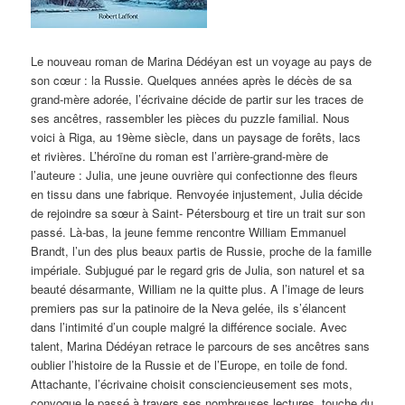
Le nouveau roman de Marina Dédéyan est un voyage au pays de
son cœur : la Russie. Quelques années après le décès de sa
grand-mère adorée, l’écrivaine décide de partir sur les traces de
ses ancêtres, rassembler les pièces du puzzle familial. Nous
voici à Riga, au 19ème siècle, dans un paysage de forêts, lacs
et rivières. L’héroïne du roman est l’arrière-grand-mère de
l’auteure : Julia, une jeune ouvrière qui confectionne des fleurs
en tissu dans une fabrique. Renvoyée injustement, Julia décide
de rejoindre sa sœur à Saint- Pétersbourg et tire un trait sur son
passé. Là-bas, la jeune femme rencontre William Emmanuel
Brandt, l’un des plus beaux partis de Russie, proche de la famille
impériale. Subjugué par le regard gris de Julia, son naturel et sa
beauté désarmante, William ne la quitte plus. A l’image de leurs
premiers pas sur la patinoire de la Neva gelée, ils s’élancent
dans l’intimité d’un couple malgré la différence sociale. Avec
talent, Marina Dédéyan retrace le parcours de ses ancêtres sans
oublier l’histoire de la Russie et de l’Europe, en toile de fond.
Attachante, l’écrivaine choisit consciencieusement ses mots,
convoque le passé à travers ses nombreuses lectures, touche du