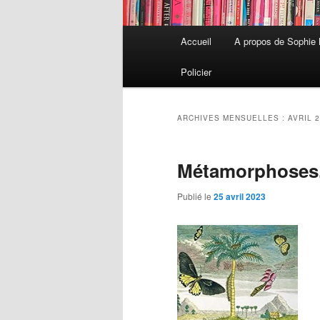
Menu
Accueil
A propos de Sophie
Aller
Aller
principal
Policier
au
au
contenu
contenu
ARCHIVES MENSUELLES :
AVRIL 
principal
secondaire
Métamorphoses.
Publié le
25 avril 2023