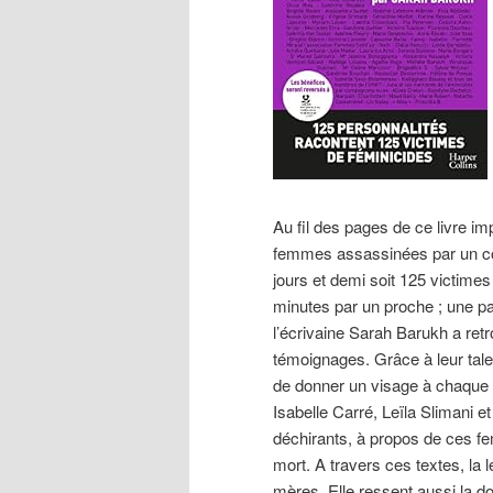
Au fil des pages de ce livre i
femmes assassinées par un conj
jours et demi soit 125 victime
minutes par un proche ; une pa
l’écrivaine Sarah Barukh a retr
témoignages. Grâce à leur talen
de donner un visage à chaque v
Isabelle Carré, Leïla Slimani e
déchirants, à propos de ces f
mort. A travers ces textes, la 
mères. Elle ressent aussi la dou