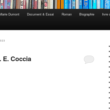
 Marie Dumont
Document & Essai
Roman
Biographie
livre
2023
 E. Coccia