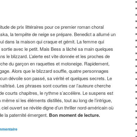
tude de prix littéraires pour ce premier roman choral
ka, la tempête de neige se prépare. Benedict a allumé un
eul dans la maison qui craque et gémit. La femme qui
t sortie avec le petit. Mais Bess a lâché sa main quelques
ans le blizzard. L’alerte est vite donnée et les proches de
erche du garçon en raquettes et motoneige. Rapidement,
gage. Alors que le blizzard souffle, quatre personnages
acun dévoile son passé, sa vérité et quelques secrets. Le
et maîtrisé. Les phrases sont courtes car l’auteure cherche
l de courts chapitres, le rythme s’accélère. Le suspens est
 même si les éléments distillés, tout au long de l’intrigue,
ciel ouvert se révèle digne d’un thriller nord-américain où
 de la paternité émergent.
Bon moment de lecture.
ommentaire