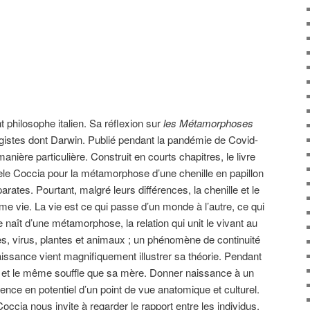
 philosophe italien. Sa réflexion sur
les Métamorphoses
gistes dont Darwin. Publié pendant la pandémie de Covid-
anière particulière. Construit en courts chapitres, le livre
ele Coccia pour la métamorphose d’une chenille en papillon
ates. Pourtant, malgré leurs différences, la chenille et le
me vie. La vie est ce qui passe d’un monde à l’autre, ce qui
naît d’une métamorphose, la relation qui unit le vivant au
es, virus, plantes et animaux ; un phénomène de continuité
aissance vient magnifiquement illustrer sa théorie. Pendant
ps et le même souffle que sa mère. Donner naissance à un
ence en potentiel d’un point de vue anatomique et culturel.
occia nous invite à regarder le rapport entre les individus,