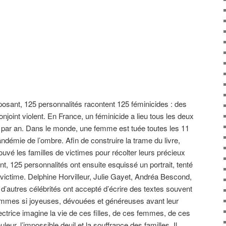
mposant, 125 personnalités racontent 125 féminicides : des
oint violent. En France, un féminicide a lieu tous les deux
s par an. Dans le monde, une femme est tuée toutes les 11
ndémie de l’ombre. Afin de construire la trame du livre,
ouvé les familles de victimes pour récolter leurs précieux
t, 125 personnalités ont ensuite esquissé un portrait, tenté
ictime. Delphine Horvilleur, Julie Gayet, Andréa Bescond,
t d’autres célébrités ont accepté d’écrire des textes souvent
emmes si joyeuses, dévouées et généreuses avant leur
lectrice imagine la vie de ces filles, de ces femmes, de ces
leur, l’impossible deuil et la souffrance des familles. Il