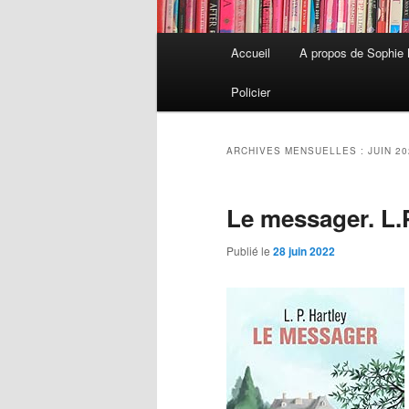
Menu
Accueil
A propos de Sophie
Aller
Aller
principal
Policier
au
au
contenu
contenu
ARCHIVES MENSUELLES :
JUIN 2
principal
secondaire
Le messager. L.P
Publié le
28 juin 2022