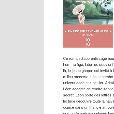
Ce roman d’apprentissage nous
homme âgé, Léon se souvient d
là, le jeune garçon est invité 
milieu modeste, Léon cherche 
univers codé et singulier. Adm
Léon accepte de rendre service
secret, Léon porte des lettres a
lectrice découvre toute la naï
coincé dans un triangle amoure
comporte parfois quelques lon