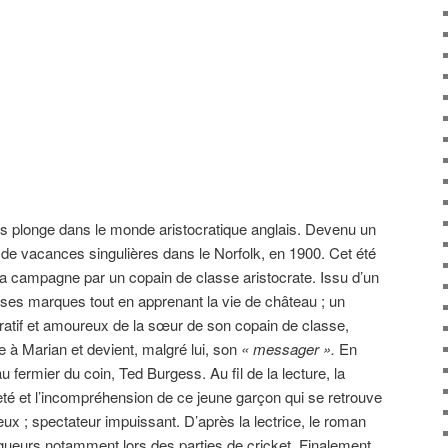
 plonge dans le monde aristocratique anglais. Devenu un
e vacances singulières dans le Norfolk, en 1900. Cet été
à la campagne par un copain de classe aristocrate. Issu d’un
ses marques tout en apprenant la vie de château ; un
iratif et amoureux de la sœur de son copain de classe,
 à Marian et devient, malgré lui, son
« messager ».
En
u fermier du coin, Ted Burgess. Au fil de la lecture, la
veté et l’incompréhension de ce jeune garçon qui se retrouve
ux ; spectateur impuissant. D’après la lectrice, le roman
gueurs notamment lors des parties de cricket. Finalement,