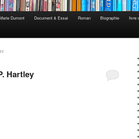
 Marie Dumont
Document & Essai
Roman
Biographie
livre
022
. Hartley