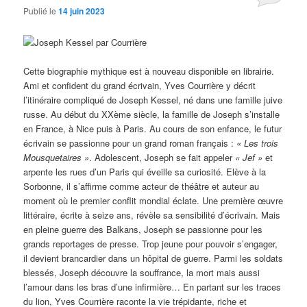
Publié le
14 juin 2023
Cette biographie mythique est à nouveau disponible en librairie.
Ami et confident du grand écrivain, Yves Courrière y décrit
l’itinéraire compliqué de Joseph Kessel, né dans une famille juive
russe. Au début du XXème siècle, la famille de Joseph s’installe
en France, à Nice puis à Paris. Au cours de son enfance, le futur
écrivain se passionne pour un grand roman français :
« Les trois
Mousquetaires »
. Adolescent, Joseph se fait appeler
« Jef »
et
arpente les rues d’un Paris qui éveille sa curiosité. Elève à la
Sorbonne, il s’affirme comme acteur de théâtre et auteur au
moment où le premier conflit mondial éclate. Une première œuvre
littéraire, écrite à seize ans, révèle sa sensibilité d’écrivain. Mais
en pleine guerre des Balkans, Joseph se passionne pour les
grands reportages de presse. Trop jeune pour pouvoir s’engager,
il devient brancardier dans un hôpital de guerre. Parmi les soldats
blessés, Joseph découvre la souffrance, la mort mais aussi
l’amour dans les bras d’une infirmière… En partant sur les traces
du lion, Yves Courrière raconte la vie trépidante, riche et