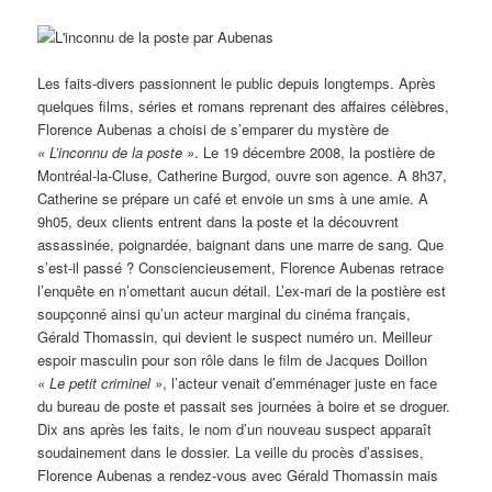
Les faits-divers passionnent le public depuis longtemps. Après
quelques films, séries et romans reprenant des affaires célèbres,
Florence Aubenas a choisi de s’emparer du mystère de
« L’inconnu de la poste »
. Le 19 décembre 2008, la postière de
Montréal-la-Cluse, Catherine Burgod, ouvre son agence. A 8h37,
Catherine se prépare un café et envoie un sms à une amie. A
9h05, deux clients entrent dans la poste et la découvrent
assassinée, poignardée, baignant dans une marre de sang. Que
s’est-il passé ? Consciencieusement, Florence Aubenas retrace
l’enquête en n’omettant aucun détail. L’ex-mari de la postière est
soupçonné ainsi qu’un acteur marginal du cinéma français,
Gérald Thomassin, qui devient le suspect numéro un. Meilleur
espoir masculin pour son rôle dans le film de Jacques Doillon
« Le petit criminel »
, l’acteur venait d’emménager juste en face
du bureau de poste et passait ses journées à boire et se droguer.
Dix ans après les faits, le nom d’un nouveau suspect apparaît
soudainement dans le dossier. La veille du procès d’assises,
Florence Aubenas a rendez-vous avec Gérald Thomassin mais