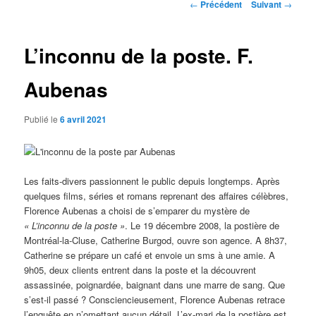
Navigation
←
Précédent
Suivant
→
des
articles
L’inconnu de la poste. F.
Aubenas
Publié le
6 avril 2021
Les faits-divers passionnent le public depuis longtemps. Après
quelques films, séries et romans reprenant des affaires célèbres,
Florence Aubenas a choisi de s’emparer du mystère de
« L’inconnu de la poste »
. Le 19 décembre 2008, la postière de
Montréal-la-Cluse, Catherine Burgod, ouvre son agence. A 8h37,
Catherine se prépare un café et envoie un sms à une amie. A
9h05, deux clients entrent dans la poste et la découvrent
assassinée, poignardée, baignant dans une marre de sang. Que
s’est-il passé ? Consciencieusement, Florence Aubenas retrace
l’enquête en n’omettant aucun détail. L’ex-mari de la postière est