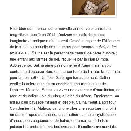
Pour bien commencer cette nouvelle année, voici un roman
magnifique, publié en 2018. L’univers de cette fiction est
imaginaire et antique mais Laurent Gaudé s’inspire de l’Afrique et
de la situation actuelle des migrants pour raconter
« Salina, les
trois exils »
. Salina est le personnage central de cette histoire ;
une enfant aux larmes de sel, recueillie par le clan Djimba.
Adolescente, Salina aime passionnément Kano mais la voici
contrainte d’épouser Saro qui, au contraire de l’aimer, la maltraite
pour la soumettre. Un jour, Saro agonise au combat. Salina
éveille la colère du clan en accablant son mari au lieu de
l’apaiser. Maudite, Salina va vivre une existence d’humiliation, de
rage et de colère, loin du clan, à l’orée du désert. Finalement, au
milieu d’un paysage minéral et désolé, Salina meurt à son tour.
Son dernier fils, Malaka, va lui chercher une sépulture ; lui offrir
un dernier repos sur une île, un cimetière… Fable mystérieuse
d’amour, de vengeance et de haine, ce roman est à la fois
puissant et profondément bouleversant.
Excellent moment de