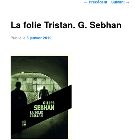
Navigation
←
Précédent
Suivant
→
des
articles
La folie Tristan. G. Sebhan
Publié le
5 janvier 2019