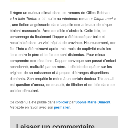
Il règne un curieux climat dans les romans de Gilles Sebhan.
« La folie Tristan »
fait suite au vénéneux roman
« Cirque mort »
, une fiction angoissante dans laquelle des animaux de cirque
étaient massacrés. Âme sensible s’abstenir. Cette fois, le
personnage du lieutenant Dapper a été blessé par balle et
hospitalisé dans un vieil hôpital de province. Heureusement, son
fils Théo a été retrouvé après trois mois de captivité mais les
liens entre le père et le fils se sont distendus. Pour mieux
comprendre ses réactions, Dapper convoque son passé d’enfant
abandonné, maltraité par sa mère. Il décide d’enquêter sur les
origines de sa naissance et à propos d’étranges disparitions
d’enfants. Son enquête le mène à un certain docteur Tristan…Il
est question d’amour, de cruauté, de filiation et de folie dans ce
policier déroutant.
Ce contenu a été publié dans
Policier
par
Sophie Marie Dumont
.
Mettez-le en favori avec son
permalien
.
Laisser un commentaire