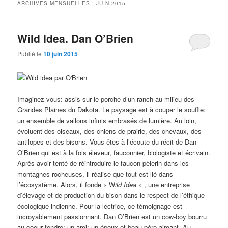
ARCHIVES MENSUELLES :
JUIN 2015
Wild Idea. Dan O’Brien
Publié le
10 juin 2015
Imaginez-vous: assis sur le porche d’un ranch au milieu des
Grandes Plaines du Dakota. Le paysage est à couper le souffle:
un ensemble de vallons infinis embrasés de lumière. Au loin,
évoluent des oiseaux, des chiens de prairie, des chevaux, des
antilopes et des bisons. Vous êtes à l’écoute du récit de Dan
O’Brien qui est à la fois éleveur, fauconnier, biologiste et écrivain.
Après avoir tenté de réintroduire le faucon pèlerin dans les
montagnes rocheuses, il réalise que tout est lié dans
l’écosystème. Alors, il fonde « W
ild Idea
» , une entreprise
d’élevage et de production du bison dans le respect de l’éthique
écologique indienne. Pour la lectrice, ce témoignage est
incroyablement passionnant. Dan O’Brien est un cow-boy bourru
au coeur tendre; un ami; un époux et beau-père aimant. Au