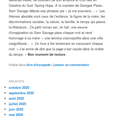
Caroline du Sud: Spring Hope. A la manière de Georges Perec,
Sam Savage débute ses phrases par «
je me souviens
… ». Les
thèmes abordés sont ceux de l’enfance, la figure de la mère, les
discriminations raciales, la nature, la famille, le temps qui passe,
la littérature…Ce petit roman est, en fait, une oeuvre
d’imagination où Sam Savage pèse chaque mot et rend
hommage à sa mère: «
une lectrice cosmopolite dans
une ville
insignifiante
… ». Un livre à lire lentement en savourant chaque
mot. «
J’ai envie de dire que la page s’est noyée dans la rivière
du temps.
»
Bon
moment de lecture
.
Publié dans
livre d'escapade
|
Laisser un commentaire
ARCHIVES
octobre 2025
septembre 2025
août 2025
juillet 2025
juin 2025
mai 2025