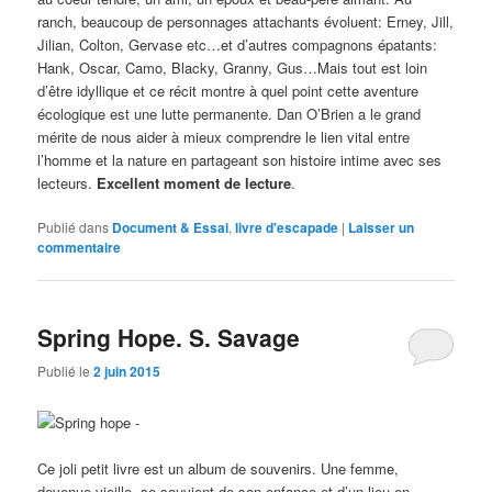
ranch, beaucoup de personnages attachants évoluent: Erney, Jill,
Jilian, Colton, Gervase etc…et d’autres compagnons épatants:
Hank, Oscar, Camo, Blacky, Granny, Gus…Mais tout est loin
d’être idyllique et ce récit montre à quel point cette aventure
écologique est une lutte permanente. Dan O’Brien a le grand
mérite de nous aider à mieux comprendre le lien vital entre
l’homme et la nature en partageant son histoire intime avec ses
lecteurs.
Excellent moment de lecture
.
Publié dans
Document & Essai
,
livre d'escapade
|
Laisser un
commentaire
Spring Hope. S. Savage
Publié le
2 juin 2015
Ce joli petit livre est un album de souvenirs. Une femme,
devenue vieille, se souvient de son enfance et d’un lieu en