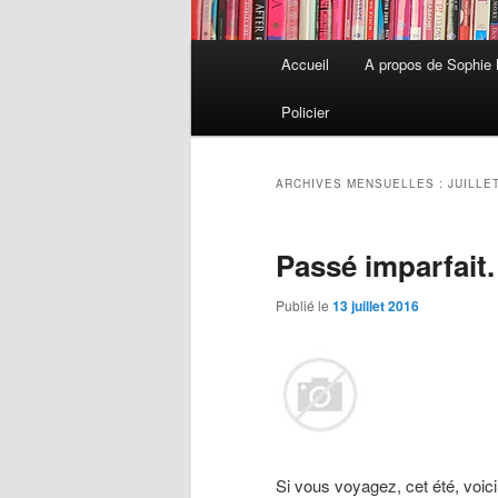
Menu
Accueil
A propos de Sophie
Aller
Aller
principal
Policier
au
au
contenu
contenu
ARCHIVES MENSUELLES :
JUILLE
principal
secondaire
Passé imparfait.
Publié le
13 juillet 2016
Si vous voyagez, cet été, voic