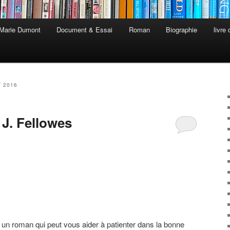
 Marie Dumont
Document & Essai
Roman
Biographie
livre
T 2016
 J. Fellowes
i un roman qui peut vous aider à patienter dans la bonne