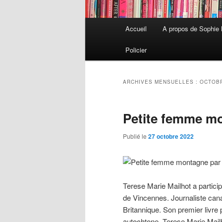
Menu
Accueil
A propos de Sophie
Aller
Aller
principal
Policier
au
au
contenu
contenu
ARCHIVES MENSUELLES :
OCTOBR
principal
secondaire
Petite femme mo
Publié le
27 octobre 2022
Terese Marie Mailhot a parti
de Vincennes. Journaliste canad
Britannique. Son premier livre 
autochtone. Terese Marie Mail