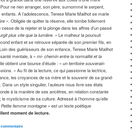
e. Pour ne rien arranger, son père, surnommé le serpent,
 enfants. A l’adolescence, Terese Marie Mailhot se marie
ûre »
. Obligée de quitter la réserve, elle tombe follement
sse de la rejeter et la plonge dans les affres d’un passé
rgit plus vite que la lumière. »
Le malheur la poursuit
cond enfant et se retrouve séparée de son premier fils, en
 Loin des guérisseurs de son enfance, Terese Marie Mailhot
 santé mentale, à «
mi- chemin entre la normalité et la
elle obtient une bourse d’étude : «
un territoire souverain
ssions.
» Au fil de la lecture, ce qui passionne la lectrice,
ance, les croyances de sa mère et le souvenir de sa grand-
 Dans un style singulier, l’auteure nous livre ses états
monde à la manière de ses ancêtres, en relation constante
 ; le mysticisme de sa culture. Adressé à l’homme qu’elle
 Petite femme montagne »
est un texte poétique
llent moment de lecture.
n commentaire