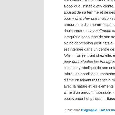
alcoolique, instable et violent
abusait de sa femme et de ses
pour
« chercher une maison s
amoureuse d’un homme qui ne ce
douloureux :
« La souffrance su
lorsqu’elle accouche de son se
pleine dépression post-natale.
est internée dans un centre de
folie
» . En rentrant chez elle, 
pour écrire toutes les transgre
c’est la symbolique de son enf
mère ; sa condition autochtone.
d’âme en faisant ressentir le 
avec la nature et les éléments
aime d’un amour impossible,
«
bouleversant et puissant.
Exce
Publié dans
Biographie
|
Laisser u