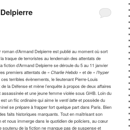
 Delpierre
r roman d’Armand Delpierre est publié au moment où sort
r la traque de terroristes au lendemain des attentats de
a fiction d’Armand Delpierre se déroule du 5 au 11 janvier
les premiers attentats de
« Charlie Hebdo »
et de
« l’hyper
ces terribles évènements, le lieutenant Pierre-Louis
 de la Défense et mène l’enquête à propos de deux affaires
assassinée et une jeune femme violée sous GHB. Loin du
est un flic ordinaire qui aime le
venti latte
et possède du
inel se prépare à frapper fort quelque part dans Paris. Bien
r des faits historiques marquants. Tout en maîtrisant son
ion et nous immerge dans le quotidien de policiers, au cœur
me soutenu de la fiction ne manque pas de suspense et