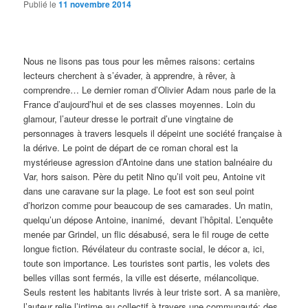
Publié le
11 novembre 2014
Nous ne lisons pas tous pour les mêmes raisons: certains
lecteurs cherchent à s’évader, à apprendre, à rêver, à
comprendre… Le dernier roman d’Olivier Adam nous parle de la
France d’aujourd’hui et de ses classes moyennes. Loin du
glamour, l’auteur dresse le portrait d’une vingtaine de
personnages à travers lesquels il dépeint une société française à
la dérive. Le point de départ de ce roman choral est la
mystérieuse agression d’Antoine dans une station balnéaire du
Var, hors saison. Père du petit Nino qu’il voit peu, Antoine vit
dans une caravane sur la plage. Le foot est son seul point
d’horizon comme pour beaucoup de ses camarades. Un matin,
quelqu’un dépose Antoine, inanimé, devant l’hôpital. L’enquête
menée par Grindel, un flic désabusé, sera le fil rouge de cette
longue fiction. Révélateur du contraste social, le décor a, ici,
toute son importance. Les touristes sont partis, les volets des
belles villas sont fermés, la ville est déserte, mélancolique.
Seuls restent les habitants livrés à leur triste sort. A sa manière,
l’auteur relie l’intime au collectif à travers une communauté: des