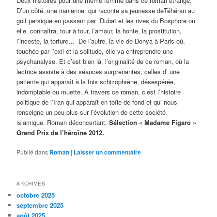
Deux histoires pour une même femme dans ce roman étrange.
D’un côté, une iranienne qui raconte sa jeunesse deTéhéran au
golf persique en passant par Dubaï et les rives du Bosphore où
elle connaîtra, tour à tour, l’amour, la honte, la prostitution,
l’inceste, la torture… De l’autre, la vie de Donya à Paris où,
touchée par l’exil et la solitude, elle va entreprendre une
psychanalyse. Et c’est bien là, l’originalité de ce roman, où la
lectrice assiste à des séances surprenantes, celles d’ une
patiente qui apparaît à la fois schizophrène, désespérée,
indomptable ou muette. A travers ce roman, c’est l’histoire
politique de l’Iran qui apparaît en toîle de fond et qui nous
renseigne un peu plus sur l’évolution de cette société
islamique. Roman déconcertant.
Sélection « Madame Figaro »
Grand Prix de l’héroïne 2012.
Publié dans
Roman
|
Laisser un commentaire
ARCHIVES
octobre 2025
septembre 2025
août 2025