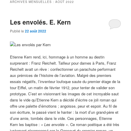
ARCHIVES MENSUELLES :
AOÛT 2022
Les envolés. E. Kern
Publié le
22 août 2022
Etienne Kern rend, ici, hommage à un homme au destin
surprenant : Franz Reichelt. Tailleur pour dames à Paris, Franz
Reichelt avait un rêve : confectionner un parachute performant
aux prémices de l’histoire de l’aviation. Malgré des premiers
essais négatifs, l’inventeur loufoque saute du premier étage de la
tour Eiffel, un matin de février 1912, pour tenter de valider son
prototype. C’est en visionnant les images de cet incroyable saut
dans le vide qu’Etienne Kern a décidé d’écrire ce joli roman qui
offre une palette d’émotions ; angoisse, peur et espoir. Au fil de
son écriture, le passé vient le hanter : la mort d’un grand-père et
d’une amie, tombés dans le vide. Ces personnages, Etienne
Kern les baptise :
« Les envolés »
. Ce roman poétique a été très
justement récompensé par le Goncourt du premier roman, un