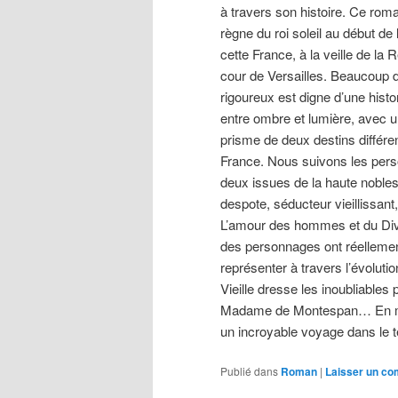
à travers son histoire. Ce rom
règne du roi soleil au début de
cette France, à la veille de la 
cour de Versailles. Beaucoup de
rigoureux est digne d’une hist
entre ombre et lumière, avec un
prisme de deux destins différen
France. Nous suivons les pers
deux issues de la haute noble
despote, séducteur vieillissan
L’amour des hommes et du Divi
des personnages ont réellement
représenter à travers l’évolut
Vieille dresse les inoubliable
Madame de Montespan… En mêlan
un incroyable voyage dans le 
Publié dans
Roman
|
Laisser un c