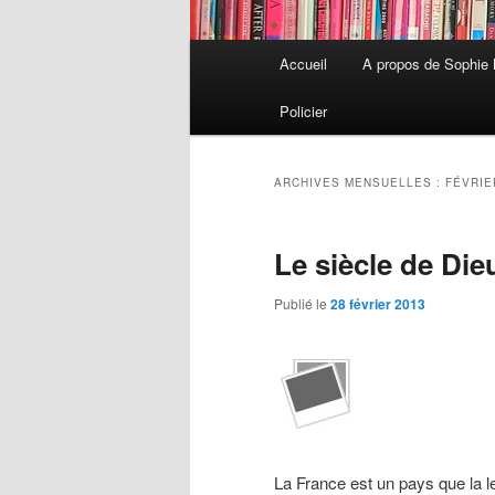
Menu
Accueil
A propos de Sophie
Aller
Aller
principal
Policier
au
au
contenu
contenu
ARCHIVES MENSUELLES :
FÉVRIE
principal
secondaire
Le siècle de Die
Publié le
28 février 2013
La France est un pays que la le