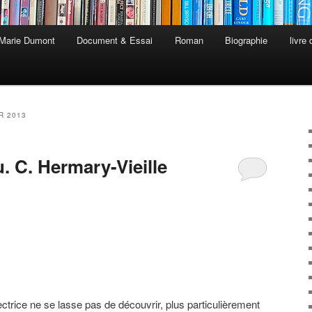
 Marie Dumont
Document & Essai
Roman
Biographie
livre
R 2013
u. C. Hermary-Vieille
ctrice ne se lasse pas de découvrir, plus particulièrement