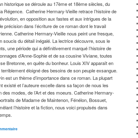
an historique se déroule au 17ème et 18ème siècles, du
 la Régence. Catherine Hermary-Vieille retrace l’histoire de
Révolution, en opposition aux fastes et aux intrigues de la
 précision dans l’écriture de ce roman dont le travail
orienne. Catherine Hermary-Vieille nous peint une fresque,
 soucis du détail inégalé. La lectrice découvre, sous le
ts, une période qui a définitivement marqué l’histoire de
onnages d’Anne-Sophie et de sa cousine Viviane, toutes
sse Bretonne, en quête du bonheur. Louis XIV apparaît en
t, terriblement éloigné des besoins de son peuple exsangue.
n est un thème d’importance dans ce roman. La plupart
 existé et l’auteure excelle dans sa façon de nous les
ion des modes, de l’Art et des moeurs. Catherine Hermary-
s portraits de Madame de Maintenon, Fénélon, Bossuet,
t l’histoire et la fiction, nous voici propulsés dans
temps.
ommentaire