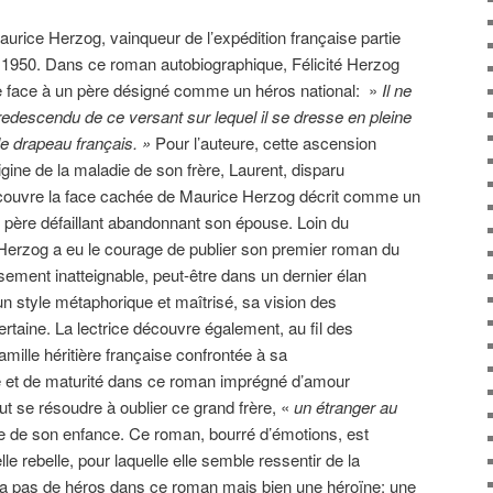
 Maurice Herzog, vainqueur de l’expédition française partie
1950. Dans ce roman autobiographique, Félicité Herzog
ale face à un père désigné comme un héros national: »
Il ne
redescendu de ce versant sur lequel il se dresse en pleine
le drapeau français. »
Pour l’auteure, cette ascension
gine de la maladie de son frère, Laurent, disparu
écouvre la face cachée de Maurice Herzog décrit comme un
e, père défaillant abandonnant son épouse. Loin du
 Herzog a eu le courage de publier son premier roman du
ement inatteignable, peut-être dans un dernier élan
un style métaphorique et maîtrisé, sa vision des
taine. La lectrice découvre également, au fil des
amille héritière française confrontée à sa
é et de maturité dans ce roman imprégné d’amour
eut se résoudre à oublier ce grand frère, «
un étranger au
 de son enfance. Ce roman, bourré d’émotions, est
le rebelle, pour laquelle elle semble ressentir de la
y a pas de héros dans ce roman mais bien une héroïne: une