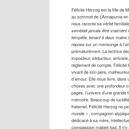
Félicité Herzog est la fille de
au sommet de L’Annapurna en 
nous raconte sa vérité famili
semblait jamais être vraiment 
tempête, tenant à deux mains 
repose sur un mensonge à l’ori
prématurément. La lectrice d
imposteur, séducteur, arrivist
règlement de compte, Félicité
vivant de son père, malheureus
d’amour. Elle nous livre, dans 
choses avec une profondeur cer
pages, l’univers d’une grande f
mémoire. Beaucoup de lucidit
fraternel. Félicité Herzog ne p
monde «
, compagnon atypique
dédicacé à sa mère, intellectuel
compassion malgré tout. Il n’