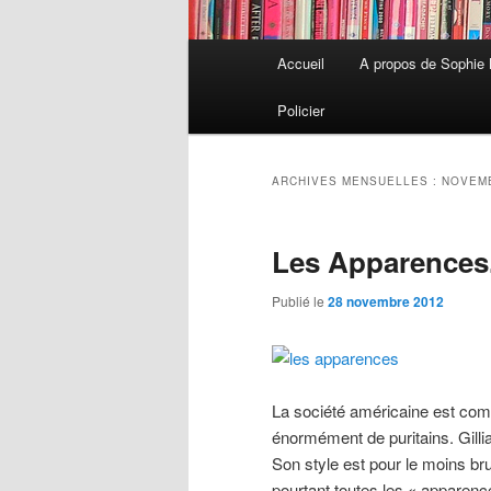
Menu
Accueil
A propos de Sophie
Aller
Aller
principal
Policier
au
au
contenu
contenu
ARCHIVES MENSUELLES :
NOVEM
principal
secondaire
Les Apparences
Publié le
28 novembre 2012
La société américaine est com
énormément de puritains. Gillia
Son style est pour le moins brut
pourtant toutes les « apparences