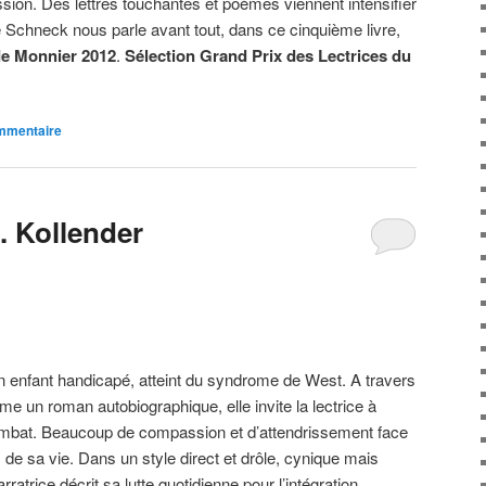
ion. Des lettres touchantes et poèmes viennent intensifier
 Schneck nous parle avant tout, dans ce cinquième livre,
de Monnier 2012
.
Sélection Grand Prix des Lectrices du
ommentaire
S. Kollender
n enfant handicapé, atteint du syndrome de West. A travers
e un roman autobiographique, elle invite la lectrice à
ombat. Beaucoup de compassion et d’attendrissement face
 de sa vie. Dans un style direct et drôle, cynique mais
rratrice décrit sa lutte quotidienne pour l’intégration