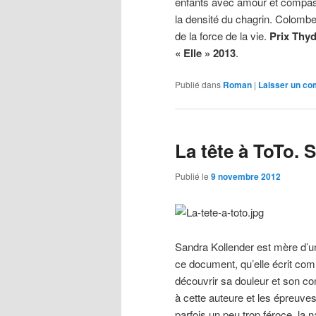
enfants avec amour et compass
la densité du chagrin. Colombe
de la force de la vie.
Prix Thy
« Elle » 2013
.
Publié dans
Roman
|
Laisser un c
La tête à ToTo. 
Publié le
9 novembre 2012
Sandra Kollender est mère d’u
ce document, qu’elle écrit comm
découvrir sa douleur et son c
à cette auteure et les épreuves
parfois un peu trop féroce, la na