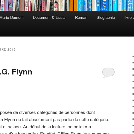
 Marie Dumont
Document & Essai
Roman
Biographie
livre
BRE 2012
.G. Flynn
posée de diverses catégories de personnes dont
n Flynn ne fait absolument pas partie de cette catégorie.
 et salace. Au début de la lecture, ce policier a
 » d’un bon thriller. En effet, Gillian Flynn joue avec nos