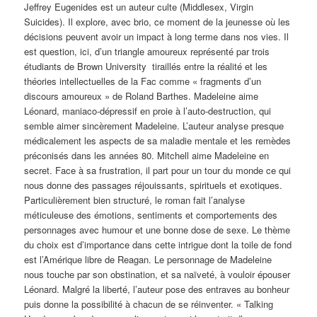
Jeffrey Eugenides est un auteur culte (Middlesex, Virgin
Suicides). Il explore, avec brio, ce moment de la jeunesse où les
décisions peuvent avoir un impact à long terme dans nos vies. Il
est question, ici, d’un triangle amoureux représenté par trois
étudiants de Brown University tiraillés entre la réalité et les
théories intellectuelles de la Fac comme « fragments d’un
discours amoureux » de Roland Barthes. Madeleine aime
Léonard, maniaco-dépressif en proie à l’auto-destruction, qui
semble aimer sincèrement Madeleine. L’auteur analyse presque
médicalement les aspects de sa maladie mentale et les remèdes
préconisés dans les années 80. Mitchell aime Madeleine en
secret. Face à sa frustration, il part pour un tour du monde ce qui
nous donne des passages réjouissants, spirituels et exotiques.
Particulièrement bien structuré, le roman fait l’analyse
méticuleuse des émotions, sentiments et comportements des
personnages avec humour et une bonne dose de sexe. Le thème
du choix est d’importance dans cette intrigue dont la toile de fond
est l’Amérique libre de Reagan. Le personnage de Madeleine
nous touche par son obstination, et sa naïveté, à vouloir épouser
Léonard. Malgré la liberté, l’auteur pose des entraves au bonheur
puis donne la possibilité à chacun de se réinventer. « Talking