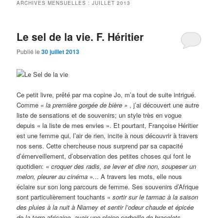
ARCHIVES MENSUELLES :
JUILLET 2013
Le sel de la vie. F. Héritier
Publié le
30 juillet 2013
Ce petit livre, prêté par ma copine Jo, m’a tout de suite intrigué.
Comme
« la première gorgée de bière »
, j’ai découvert une autre
liste de sensations et de souvenirs; un style très en vogue
depuis « la liste de mes envies ». Et pourtant, Françoise Héritier
est une femme qui, l’air de rien, incite à nous découvrir à travers
nos sens. Cette chercheuse nous surprend par sa capacité
d’émerveillement, d’observation des petites choses qui font le
quotidien: «
croquer des radis, se lever et dire non, soupeser un
melon, pleurer au cinéma ».
.. A travers les mots, elle nous
éclaire sur son long parcours de femme. Ses souvenirs d’Afrique
sont particulièrement touchants «
sortir sur le tarmac à la saison
des pluies à la nuit à Niamey et sentir l’odeur chaude et épicée
de la terre africaine, avoir une pleine corbeille de bracelets