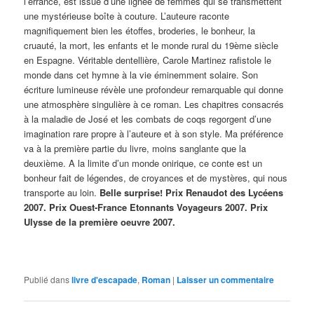
l’errance, est issue d’une lignée de femmes qui se transmettent
une mystérieuse boîte à couture. L’auteure raconte
magnifiquement bien les étoffes, broderies, le bonheur, la
cruauté, la mort, les enfants et le monde rural du 19ème siècle
en Espagne. Véritable dentellière, Carole Martinez rafistole le
monde dans cet hymne à la vie éminemment solaire. Son
écriture lumineuse révèle une profondeur remarquable qui donne
une atmosphère singulière à ce roman. Les chapitres consacrés
à la maladie de José et les combats de coqs regorgent d’une
imagination rare propre à l’auteure et à son style. Ma préférence
va à la première partie du livre, moins sanglante que la
deuxième. A la limite d’un monde onirique, ce conte est un
bonheur fait de légendes, de croyances et de mystères, qui nous
transporte au loin.
Belle
surprise!
Prix Renaudot des Lycéens
2007. Prix Ouest-France Etonnants Voyageurs 2007. Prix
Ulysse de la première oeuvre 2007.
Publié dans
livre d'escapade
,
Roman
|
Laisser un commentaire