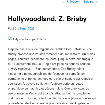
Navigation
←
Précédent
Suivant
→
des
articles
Hollywoodland. Z. Brisby
Publié le
8 mai 2025
Inspirée par le suicide tragique de l’actrice Peg Entwistle, Zoe
Brisby propose une version romancée de son histoire. Au fil des
pages, l’auteure décompte les jours, jusqu’à cette nuit tragique
du 16 septembre 1932 où Peg s’est jetée du haut du panneau
«
Hollywoodland
» . Bien documentée, Zoe Brisby décrit
l’industrie cinématographique de l’époque, la compétition
permanente entre les actrices et le climat sexiste qui régnait en
coulisses. A travers sa fiction, l’auteure porte un regard
empathique sur l’actrice et déconstruit le rêve américain. Le
personnage de Peg y est à la fois attachant et incroyablement
malchanceux. Emue, la lectrice découvre une jeune orpheline qui
possède le talent et la beauté pour réussir à Los Angeles, en