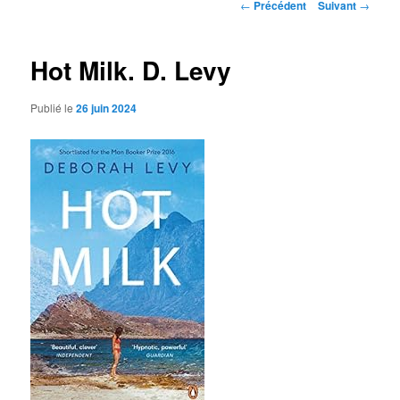
Navigation
←
Précédent
Suivant
→
des
articles
Hot Milk. D. Levy
Publié le
26 juin 2024