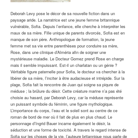
Deborah Levy pose le décor de sa nouvelle fiction dans un
paysage aride. La narratrice est une jeune femme britannique
vulnérable, Sofia. Depuis l’enfance, elle cherche à interpréter les
maux de sa mère. Fille unique de parents divorcés, Sofia est en
manque de son père. Anthropologue de formation, la jeune
femme met sa vie entre parenthèses pour conduire sa mère,
Rose, dans une clinique d’Alméria afin de soigner une
mystérieuse maladie. Le Docteur Gomez prend Rose en charge
mais il semble impuissant. Est-il un charlatan ou un génie ?
Véritable figure paternelle pour Sofia, le docteur va chercher à la
libérer de sa mère, l’inciter à être audacieuse et intrépide. Sur la
plage, Sofia fait la rencontre de Juan qui soigne sa piqure de
méduse ; la brûlure du désir. Cette créature marine n’a pas été
choisie au hasard, par Deborah Levy, car la méduse représente
un puissant symbole du féminin, une figure mythologique.
L’importance du corps, l’eau et le soleil sont au centre de ce
roman de bord de mer où il fait de plus en plus chaud. Le
personnage d’Ingrid Bauer incarne également le désir, la
séduction et une forme de toxicité. A travers le regard intense de
Sofia sur les choses de la vie, l’auteure britannique nous parle de