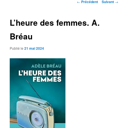
Navigation
←
Précédent
Suivant
→
des
articles
L’heure des femmes. A.
Bréau
Publié le
21 mai 2024