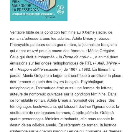
Véritable bible de la condition féminine au XXème siècle, ce
roman s’adresse à tous les adultes. Adèle Bréau y retrace
l’incroyable parcours de sa grand-mère, la journaliste française
qui a tant œuvré pour la cause des femmes : Ménie Grégoire.
Celle qui était surnommée
« la Dame de cœur »
, a animé deux
émissions sur les ondes radiophoniques de RTL («
Allô, Ménie »
et «
Responsabilité sexuelle »
) de 1967 à 1982. En libérant la
parole, Ménie Grégoire a largement contribué à améliorer la place
des femmes au sein des foyers français. Psychologue
radiophonique, l’animatrice était aussi une femme de lettres,
auteure de nombreux ouvrages sur la condition féminine. Dans
ce formidable roman, Adèle Bréau a reproduit des lettres, des
témoignages bouleversants qui laissent deviner l’ignorance et la
souffrance de nombreuses femmes, à cette période. Grâce à
quatre personnages féminins attachants, elle nous raconte le
destin de sa célèbre aïeule. En refermant ce roman, la lectrice
s’interroge sur le chemin parcouru en ce qui concerne les thèmes