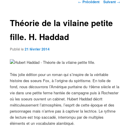
Navigation
←
Précédent
Suivant
→
des
articles
Théorie de la vilaine petite
fille. H. Haddad
Publié le
21 février 2014
Très jolie édition pour un roman qui s’inspire de la véritable
histoire des soeurs Fox, à l’origine du spiritisme. En toile de
fond, nous découvrons l’Amérique puritaine du 19ème siècle et la
vie dans une petite ferme hantée de campagne puis à Rochester
où les soeurs ouvrent un cabinet. Hubert Haddad décrit
méticuleusement l’atmosphère, l’esprit de cette époque et des
personnages mais n’arrive pas à captiver la lectrice. Le rythme
de lecture est trop saccadé, interrompu par de multiples
éléments et un vocabulaire alambiqué.