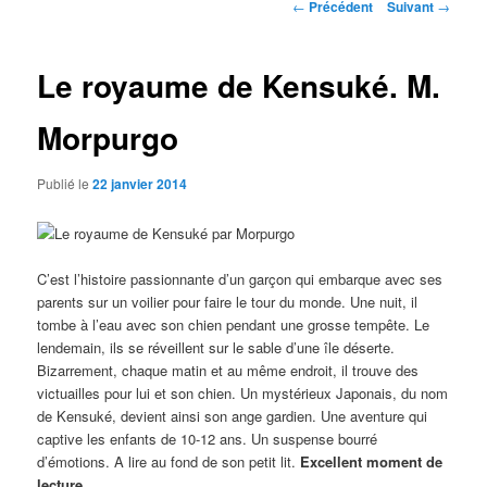
Navigation
←
Précédent
Suivant
→
des
articles
Le royaume de Kensuké. M.
Morpurgo
Publié le
22 janvier 2014
C’est l’histoire passionnante d’un garçon qui embarque avec ses
parents sur un voilier pour faire le tour du monde. Une nuit, il
tombe à l’eau avec son chien pendant une grosse tempête. Le
lendemain, ils se réveillent sur le sable d’une île déserte.
Bizarrement, chaque matin et au même endroit, il trouve des
victuailles pour lui et son chien. Un mystérieux Japonais, du nom
de Kensuké, devient ainsi son ange gardien. Une aventure qui
captive les enfants de 10-12 ans. Un suspense bourré
d’émotions. A lire au fond de son petit lit.
Excellent moment de
lecture.