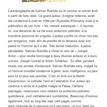
L’autobiographie de Salman Rushdie se lit comme un roman écrit
à partir de faits réels. Ce grand auteur, d’origine indienne, avait
été condamné à mort en 1989 par l’Ayatollah Khomeiny suite à la
publication de son livre: « les versets sataniques ». Il raconte,
ici, une décennie de sa vie sous protection policière, à la
troisième personne du singulier. L’auteur justifie ce choix non pas
par arrogance, mais afin de prendre de la distance avec son
passé et l’homme qu’il a été. Très bonne traduction, à peine
perceptible. Salman Rushdie a choisi le nom de « Joseph
Anton » pour rendre hommage à deux illustres auteurs et à leurs
univers: Joseph Conrad et Anton Tchekhov. En effet, pendant
toutes ces années d’isolement, Salman Rushdie sera, malgré lui,
un homme invisible condamné à gérer, avec intelligence, sa peur
pour lui et pour ses proches. C’est un livre sur la liberté
d’expression, la solitude, l’exil et l’aliénation d’un auteur qui
continue à écrire et à publier malgré la Fatwa. Certains
passages, notamment ceux relatant sa protection policière
quotidienne, sont véritablement surréalistes. Beaucoup d’humour
également, tout au long des sept cent pages comme
dans l’épisode de la perruque qu’il part tester, un jour, dans les