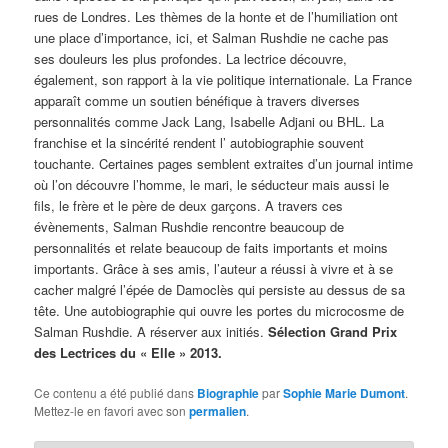
rues de Londres. Les thèmes de la honte et de l’humiliation ont
une place d’importance, ici, et Salman Rushdie ne cache pas
ses douleurs les plus profondes. La lectrice découvre,
également, son rapport à la vie politique internationale. La France
apparaît comme un soutien bénéfique à travers diverses
personnalités comme Jack Lang, Isabelle Adjani ou BHL. La
franchise et la sincérité rendent l’ autobiographie souvent
touchante. Certaines pages semblent extraites d’un journal intime
où l’on découvre l’homme, le mari, le séducteur mais aussi le
fils, le frère et le père de deux garçons. A travers ces
évènements, Salman Rushdie rencontre beaucoup de
personnalités et relate beaucoup de faits importants et moins
importants. Grâce à ses amis, l’auteur a réussi à vivre et à se
cacher malgré l’épée de Damoclès qui persiste au dessus de sa
tête. Une autobiographie qui ouvre les portes du microcosme de
Salman Rushdie. A réserver aux initiés.
Sélection Grand Prix
des Lectrices du « Elle » 2013.
Ce contenu a été publié dans
Biographie
par
Sophie Marie Dumont
.
Mettez-le en favori avec son
permalien
.