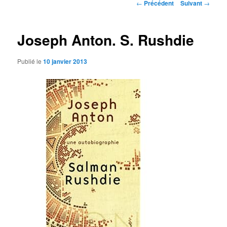
Navigation
←
Précédent
Suivant
→
des
articles
Joseph Anton. S. Rushdie
Publié le
10 janvier 2013