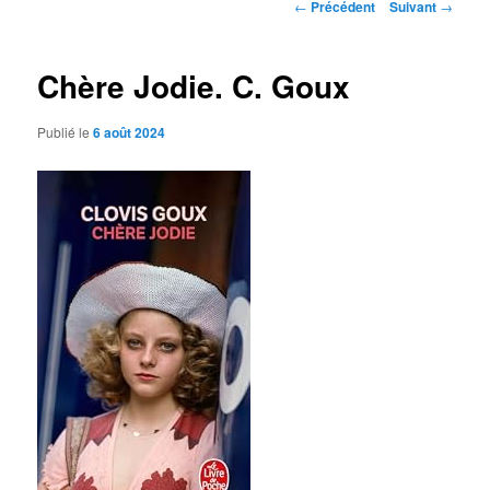
Navigation
←
Précédent
Suivant
→
des
articles
Chère Jodie. C. Goux
Publié le
6 août 2024