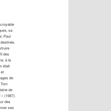
ncroyable
ques, sa
r, Paul
destinée.
truire
il des
ne, à la
 était
 et
nages de
t Tom
taine de
t »
(1987).
our des
onner ses