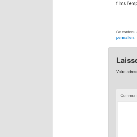
films l’em
Ce contenu 
permalien
.
Laiss
Votre adres
Comment