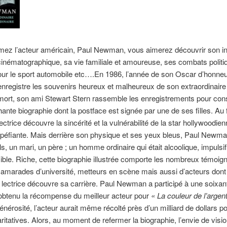
imez l’acteur américain, Paul Newman, vous aimerez découvrir son i
inématographique, sa vie familiale et amoureuse, ses combats politi
ur le sport automobile etc….En 1986, l’année de son Oscar d’honneu
egistre les souvenirs heureux et malheureux de son extraordinaire 
ort, son ami Stewart Stern rassemble les enregistrements pour cons
hante biographie dont la postface est signée par une de ses filles. Au f
ectrice découvre la sincérité et la vulnérabilité de la star hollywoodien
péfiante. Mais derrière son physique et ses yeux bleus, Paul Newman
ls, un mari, un père ; un homme ordinaire qui était alcoolique, impulsif
ble. Riche, cette biographie illustrée comporte les nombreux témoig
camarades d’université, metteurs en scène mais aussi d’acteurs don
 lectrice découvre sa carrière. Paul Newman a participé à une soixan
 obtenu la récompense du meilleur acteur pour
« La couleur de l’argen
nérosité, l’acteur aurait même récolté près d’un milliard de dollars p
itatives. Alors, au moment de refermer la biographie, l’envie de visi