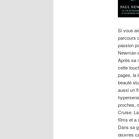
Si vous a
parcours c
passion po
Newman enr
Après sa m
cette touc
pages, la l
beauté stu
aussi un fi
hypersensi
proches, 
Cruise. La
films et a
Dans sa gé
œuvres car