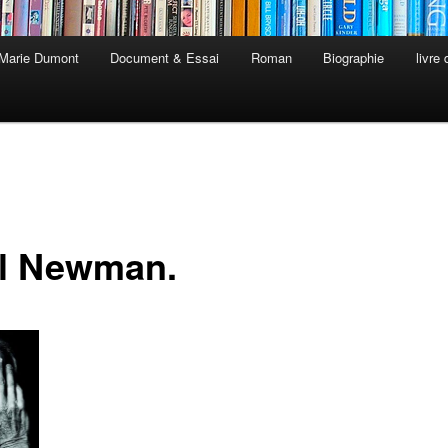
 Marie Dumont
Document & Essai
Roman
Biographie
livre
l Newman.