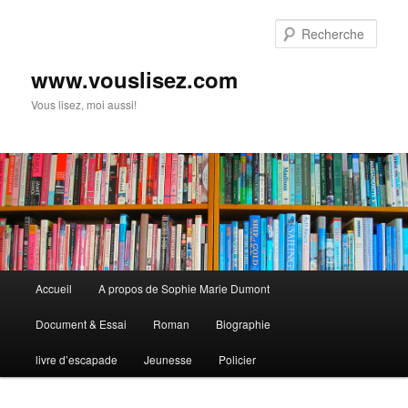
Rech
www.vouslisez.com
Vous lisez, moi aussi!
Menu
Accueil
A propos de Sophie Marie Dumont
Aller
principal
Document & Essai
Roman
Biographie
au
livre d’escapade
Jeunesse
Policier
contenu
principal