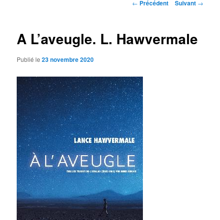
Navigation
←
Précédent
Suivant
→
des
articles
A L’aveugle. L. Hawvermale
Publié le
23 novembre 2020