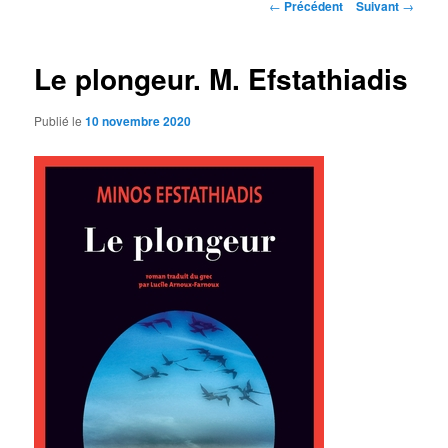
Navigation
←
Précédent
Suivant
→
des
articles
Le plongeur. M. Efstathiadis
Publié le
10 novembre 2020